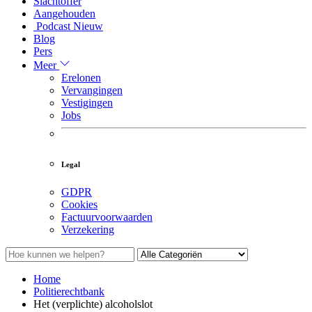
Slachtoffer
Aangehouden
Podcast
Nieuw
Blog
Pers
Meer
Erelonen
Vervangingen
Vestigingen
Jobs
Legal
GDPR
Cookies
Factuurvoorwaarden
Verzekering
Home
Politierechtbank
Het (verplichte) alcoholslot