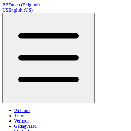
BE
Dutch (Belgium)
US
English (US)
Welkom
Team
Verhoor
Gedagvaard