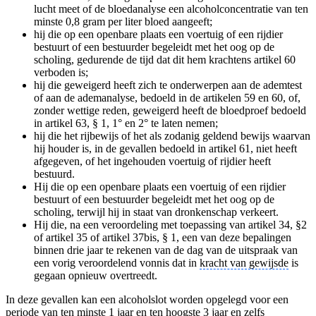
lucht meet of de bloedanalyse een alcoholconcentratie van ten
minste 0,8 gram per liter bloed aangeeft;
hij die op een openbare plaats een voertuig of een rijdier
bestuurt of een bestuurder begeleidt met het oog op de
scholing, gedurende de tijd dat dit hem krachtens artikel 60
verboden is;
hij die geweigerd heeft zich te onderwerpen aan de ademtest
of aan de ademanalyse, bedoeld in de artikelen 59 en 60, of,
zonder wettige reden, geweigerd heeft de bloedproef bedoeld
in artikel 63, § 1, 1° en 2° te laten nemen;
hij die het rijbewijs of het als zodanig geldend bewijs waarvan
hij houder is, in de gevallen bedoeld in artikel 61, niet heeft
afgegeven, of het ingehouden voertuig of rijdier heeft
bestuurd.
Hij die op een openbare plaats een voertuig of een rijdier
bestuurt of een bestuurder begeleidt met het oog op de
scholing, terwijl hij in staat van dronkenschap verkeert.
Hij die, na een veroordeling met toepassing van artikel 34, §2
of artikel 35 of artikel 37bis, § 1, een van deze bepalingen
binnen drie jaar te rekenen van de dag van de uitspraak van
een vorig veroordelend vonnis dat in
kracht van gewijsde
is
gegaan opnieuw overtreedt.
In deze gevallen kan een alcoholslot worden opgelegd voor een
periode van ten minste 1 jaar en ten hoogste 3 jaar en zelfs