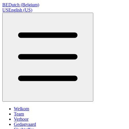
BE
Dutch (Belgium)
US
English (US)
Welkom
Team
Verhoor
Gedagvaard