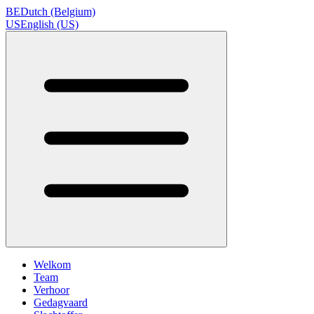
BE
Dutch (Belgium)
US
English (US)
Welkom
Team
Verhoor
Gedagvaard