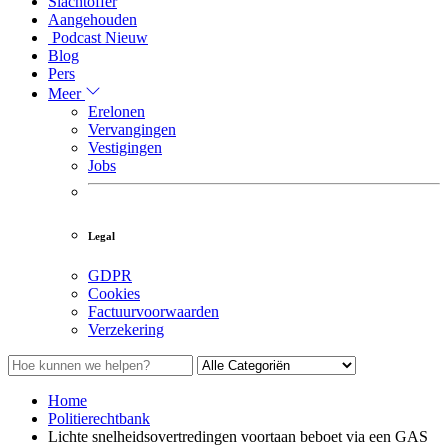
Slachtoffer
Aangehouden
Podcast
Nieuw
Blog
Pers
Meer
Erelonen
Vervangingen
Vestigingen
Jobs
Legal
GDPR
Cookies
Factuurvoorwaarden
Verzekering
Home
Politierechtbank
Lichte snelheidsovertredingen voortaan beboet via een GAS