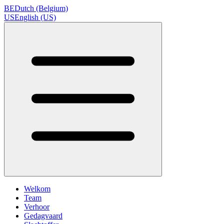
BE
Dutch (Belgium)
US
English (US)
Welkom
Team
Verhoor
Gedagvaard