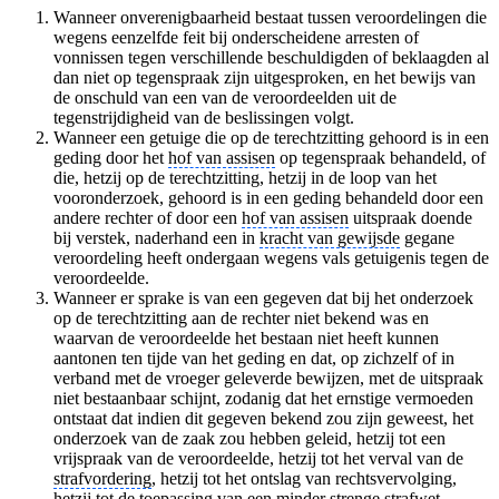
Wanneer onverenigbaarheid bestaat tussen veroordelingen die
wegens eenzelfde feit bij onderscheidene arresten of
vonnissen tegen verschillende beschuldigden of beklaagden al
dan niet op tegenspraak zijn uitgesproken, en het bewijs van
de onschuld van een van de veroordeelden uit de
tegenstrijdigheid van de beslissingen volgt.
Wanneer een getuige die op de terechtzitting gehoord is in een
geding door het
hof van assisen
op tegenspraak behandeld, of
die, hetzij op de terechtzitting, hetzij in de loop van het
vooronderzoek, gehoord is in een geding behandeld door een
andere rechter of door een
hof van assisen
uitspraak doende
bij verstek, naderhand een in
kracht van gewijsde
gegane
veroordeling heeft ondergaan wegens vals getuigenis tegen de
veroordeelde.
Wanneer er sprake is van een gegeven dat bij het onderzoek
op de terechtzitting aan de rechter niet bekend was en
waarvan de veroordeelde het bestaan niet heeft kunnen
aantonen ten tijde van het geding en dat, op zichzelf of in
verband met de vroeger geleverde bewijzen, met de uitspraak
niet bestaanbaar schijnt, zodanig dat het ernstige vermoeden
ontstaat dat indien dit gegeven bekend zou zijn geweest, het
onderzoek van de zaak zou hebben geleid, hetzij tot een
vrijspraak van de veroordeelde, hetzij tot het verval van de
strafvordering
, hetzij tot het ontslag van rechtsvervolging,
hetzij tot de toepassing van een minder strenge strafwet.