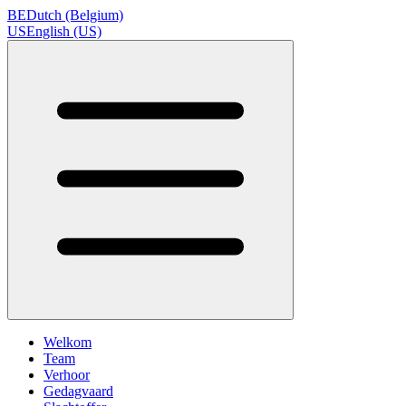
BE
Dutch (Belgium)
US
English (US)
Welkom
Team
Verhoor
Gedagvaard