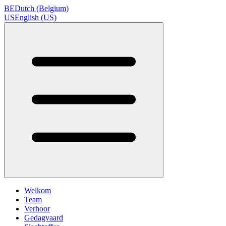
BE
Dutch (Belgium)
US
English (US)
Welkom
Team
Verhoor
Gedagvaard